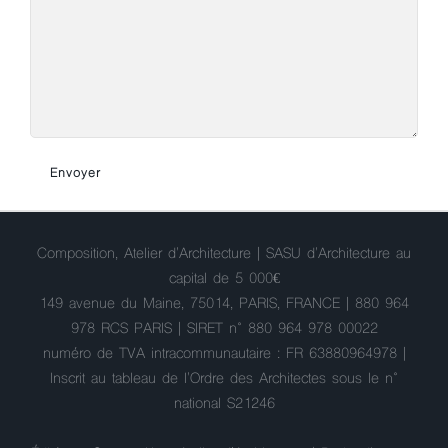
Composition, Atelier d'Architecture | SASU d'Architecture au
capital de 5 000€
149 avenue du Maine, 75014, PARIS, FRANCE | 880 964
978 RCS PARIS | SIRET n° 880 964 978 00022
numéro de TVA intracommunautaire : FR 63880964978 |
Inscrit au tableau de l'Ordre des Architectes sous le n°
national S21246