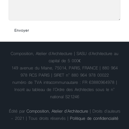
Composition, Atelier d'Architecture | SASU d'Architecture au
capital de 5 000€
149 avenue du Maine, 75014, PARIS, FRANCE | 880 964
978 RCS PARIS | SIRET n° 880 964 978 00022
numéro de TVA intracommunautaire : FR 63880964978 |
Inscrit au tableau de l'Ordre des Architectes sous le n°
national S21246
Édité par
Composition, Atelier d'Architecture
| Droits d'auteurs
- 2021 | Tous droits réservés |
Politique de confidencialité