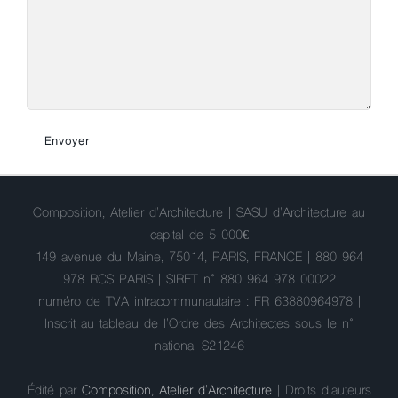
Composition, Atelier d'Architecture | SASU d'Architecture au
capital de 5 000€
149 avenue du Maine, 75014, PARIS, FRANCE | 880 964
978 RCS PARIS | SIRET n° 880 964 978 00022
numéro de TVA intracommunautaire : FR 63880964978 |
Inscrit au tableau de l'Ordre des Architectes sous le n°
national S21246
Édité par
Composition, Atelier d'Architecture
| Droits d'auteurs