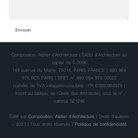
Composition, Atelier d'Architecture | SASU d'Architecture au
capital de 5 000€
149 avenue du Maine, 75014, PARIS, FRANCE | 880 964
978 RCS PARIS | SIRET n° 880 964 978 00022
numéro de TVA intracommunautaire : FR 63880964978 |
Inscrit au tableau de l'Ordre des Architectes sous le n°
national S21246
Édité par
Composition, Atelier d'Architecture
| Droits d'auteurs
- 2021 | Tous droits réservés |
Politique de confidencialité