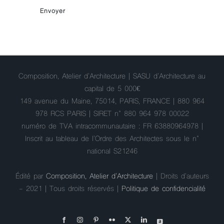
Composition, Atelier d'Architecture | SASU d'Architecture au
capital de 5 000€
149 avenue du Maine, 75014, PARIS, FRANCE | 880 964
978 RCS PARIS | SIRET n° 880 964 978 00022
numéro de TVA intracommunautaire : FR 63880964978 |
Inscrit au tableau de l'Ordre des Architectes sous le n°
national S21246
Édité par
Composition, Atelier d'Architecture
| Droits d'auteurs
- 2021 | Tous droits réservés |
Politique de confidencialité
Facebook
Instagram
Pinterest
Flickr
X
LinkedIn
Archilovers