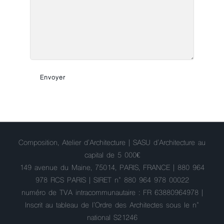
Composition, Atelier d'Architecture | SASU d'Architecture au
capital de 5 000€
149 avenue du Maine, 75014, PARIS, FRANCE | 880 964
978 RCS PARIS | SIRET n° 880 964 978 00022
numéro de TVA intracommunautaire : FR 63880964978 |
Inscrit au tableau de l'Ordre des Architectes sous le n°
national S21246